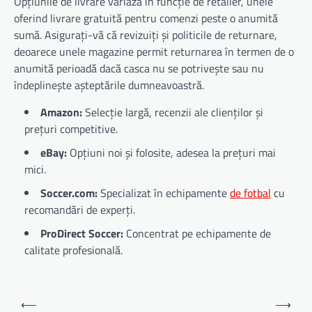
Opțiunile de livrare variază în funcție de retailer, unele
oferind livrare gratuită pentru comenzi peste o anumită
sumă. Asigurați-vă că revizuiți și politicile de returnare,
deoarece unele magazine permit returnarea în termen de o
anumită perioadă dacă casca nu se potrivește sau nu
îndeplinește așteptările dumneavoastră.
Amazon:
Selecție largă, recenzii ale clienților și
prețuri competitive.
eBay:
Opțiuni noi și folosite, adesea la prețuri mai
mici.
Soccer.com:
Specializat în echipamente
de fotbal
cu
recomandări de experți.
ProDirect Soccer:
Concentrat pe echipamente de
calitate profesională.
Post
⟵
⟶