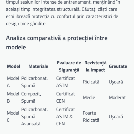
timpul sesiunilor intense de antrenament, menținând în
același timp integritatea structurală. Căutați căști care
echilibrează protecția cu confortul prin caracteristici de
design bine gândite.
Analiza comparativă a protecției între
modele
Evaluare de
Rezistență
Model
Materiale
Greutate
Siguranță
la Impact
Model
Policarbonat,
Certificat
Ridicată
Ușoară
A
Spumă
ASTM
Model
Compozit,
Certificat
Medie
Moderat
B
Spumă
CEN
Policarbonat,
Certificat
Model
Foarte
Spumă
ASTM &
Ușoară
C
Ridicată
Avansată
CEN