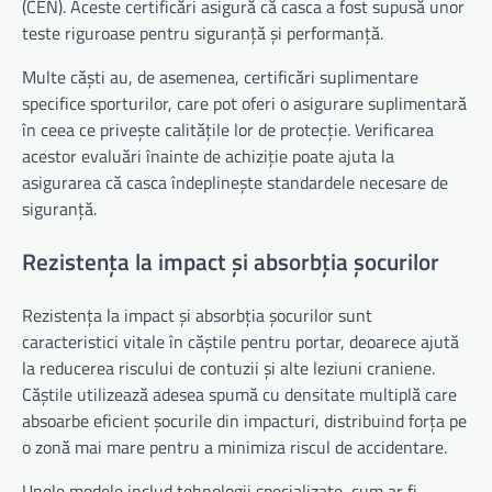
(CEN). Aceste certificări asigură că casca a fost supusă unor
teste riguroase pentru siguranță și performanță.
Multe căști au, de asemenea, certificări suplimentare
specifice sporturilor, care pot oferi o asigurare suplimentară
în ceea ce privește calitățile lor de protecție. Verificarea
acestor evaluări înainte de achiziție poate ajuta la
asigurarea că casca îndeplinește standardele necesare de
siguranță.
Rezistența la impact și absorbția șocurilor
Rezistența la impact și absorbția șocurilor sunt
caracteristici vitale în căștile pentru portar, deoarece ajută
la reducerea riscului de contuzii și alte leziuni craniene.
Căștile utilizează adesea spumă cu densitate multiplă care
absoarbe eficient șocurile din impacturi, distribuind forța pe
o zonă mai mare pentru a minimiza riscul de accidentare.
Unele modele includ tehnologii specializate, cum ar fi