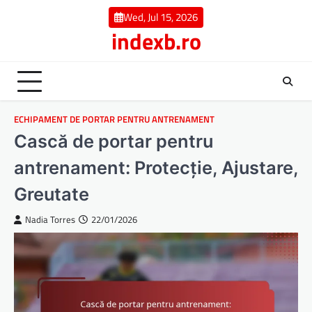
Skip
Wed, Jul 15, 2026
to
indexb.ro
content
ECHIPAMENT DE PORTAR PENTRU ANTRENAMENT
Cască de portar pentru
antrenament: Protecție, Ajustare,
Greutate
Nadia Torres
22/01/2026