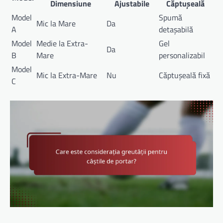
Dimensiune
Ajustabile
Căptușeală
Model
Spumă
Mic la Mare
Da
A
detașabilă
Model
Medie la Extra-
Gel
Da
B
Mare
personalizabil
Model
Mic la Extra-Mare
Nu
Căptușeală fixă
C