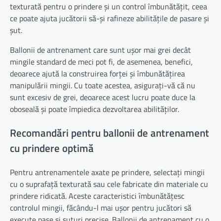
texturată pentru o prindere și un control îmbunătățit, ceea
ce poate ajuta jucătorii să-și rafineze abilitățile de pasare și
șut.
Ballonii de antrenament care sunt ușor mai grei decât
mingile standard de meci pot fi, de asemenea, benefici,
deoarece ajută la construirea forței și îmbunătățirea
manipulării mingii. Cu toate acestea, asigurați-vă că nu
sunt excesiv de grei, deoarece acest lucru poate duce la
oboseală și poate împiedica dezvoltarea abilităților.
Recomandări pentru ballonii de antrenament
cu prindere optimă
Pentru antrenamentele axate pe prindere, selectați mingii
cu o suprafață texturată sau cele fabricate din materiale cu
prindere ridicată. Aceste caracteristici îmbunătățesc
controlul mingii, făcându-l mai ușor pentru jucători să
execute pase și șuturi precise. Ballonii de antrenament cu o