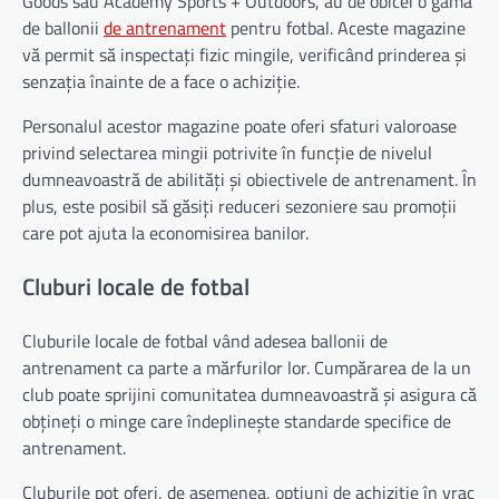
Goods sau Academy Sports + Outdoors, au de obicei o gamă
de ballonii
de antrenament
pentru fotbal. Aceste magazine
vă permit să inspectați fizic mingile, verificând prinderea și
senzația înainte de a face o achiziție.
Personalul acestor magazine poate oferi sfaturi valoroase
privind selectarea mingii potrivite în funcție de nivelul
dumneavoastră de abilități și obiectivele de antrenament. În
plus, este posibil să găsiți reduceri sezoniere sau promoții
care pot ajuta la economisirea banilor.
Cluburi locale de fotbal
Cluburile locale de fotbal vând adesea ballonii de
antrenament ca parte a mărfurilor lor. Cumpărarea de la un
club poate sprijini comunitatea dumneavoastră și asigura că
obțineți o minge care îndeplinește standarde specifice de
antrenament.
Cluburile pot oferi, de asemenea, opțiuni de achiziție în vrac