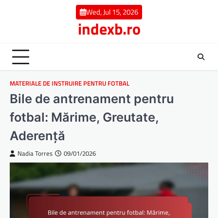
Skip
Wed, Jul 15, 2026
to
indexb.ro
content
MATERIALE DE INSTRUIRE PENTRU FOTBAL
Bile de antrenament pentru
fotbal: Mărime, Greutate,
Aderență
Nadia Torres
09/01/2026