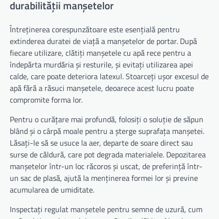
durabilității manșetelor
Întreținerea corespunzătoare este esențială pentru
extinderea duratei de viață a manșetelor de portar. După
fiecare utilizare, clătiți manșetele cu apă rece pentru a
îndepărta murdăria și resturile, și evitați utilizarea apei
calde, care poate deteriora latexul. Stoarceți ușor excesul de
apă fără a răsuci manșetele, deoarece acest lucru poate
compromite forma lor.
Pentru o curățare mai profundă, folosiți o soluție de săpun
blând și o cârpă moale pentru a șterge suprafața manșetei.
Lăsați-le să se usuce la aer, departe de soare direct sau
surse de căldură, care pot degrada materialele. Depozitarea
manșetelor într-un loc răcoros și uscat, de preferință într-
un sac de plasă, ajută la menținerea formei lor și previne
acumularea de umiditate.
Inspectați regulat manșetele pentru semne de uzură, cum