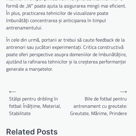
formă de „W” poate ajuta la asigurarea mingii mai eficient.
În plus, practicarea tehnicilor de vizualizare poate
îmbunătăți concentrarea și anticiparea în timpul
antrenamentului.
În cele din urmă, portarii ar trebui să caute feedback de la
antrenori sau jucători experimentați. Critica constructivă
poate oferi perspective asupra domeniilor de îmbunătățire,
ajutând la rafinarea tehnicilor și la creșterea performanței
generale a manșetelor.
Post
⟵
⟶
navigation
Stâlpi pentru dribling în
Bile de fotbal pentru
fotbal: Înălțime, Material,
antrenament cu greutate:
Stabilitate
Greutate, Mărime, Prindere
Related Posts