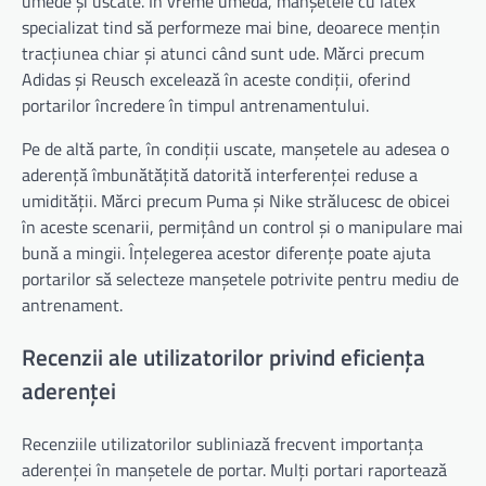
umede și uscate. În vreme umedă, manșetele cu latex
specializat tind să performeze mai bine, deoarece mențin
tracțiunea chiar și atunci când sunt ude. Mărci precum
Adidas și Reusch excelează în aceste condiții, oferind
portarilor încredere în timpul antrenamentului.
Pe de altă parte, în condiții uscate, manșetele au adesea o
aderență îmbunătățită datorită interferenței reduse a
umidității. Mărci precum Puma și Nike strălucesc de obicei
în aceste scenarii, permițând un control și o manipulare mai
bună a mingii. Înțelegerea acestor diferențe poate ajuta
portarilor să selecteze manșetele potrivite pentru mediu de
antrenament.
Recenzii ale utilizatorilor privind eficiența
aderenței
Recenziile utilizatorilor subliniază frecvent importanța
aderenței în manșetele de portar. Mulți portari raportează