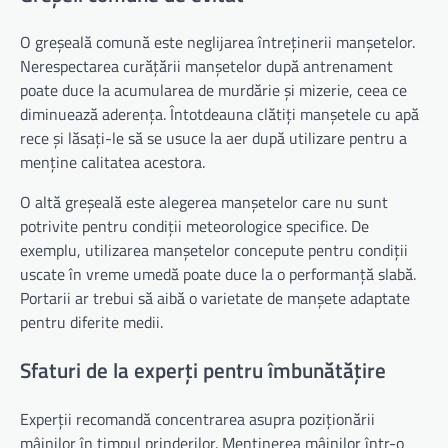
O greșeală comună este neglijarea întreținerii manșetelor.
Nerespectarea curățării manșetelor după antrenament
poate duce la acumularea de murdărie și mizerie, ceea ce
diminuează aderența. Întotdeauna clătiți manșetele cu apă
rece și lăsați-le să se usuce la aer după utilizare pentru a
menține calitatea acestora.
O altă greșeală este alegerea manșetelor care nu sunt
potrivite pentru condiții meteorologice specifice. De
exemplu, utilizarea manșetelor concepute pentru condiții
uscate în vreme umedă poate duce la o performanță slabă.
Portarii ar trebui să aibă o varietate de manșete adaptate
pentru diferite medii.
Sfaturi de la experți pentru îmbunătățire
Experții recomandă concentrarea asupra poziționării
mâinilor în timpul prinderilor. Menținerea mâinilor într-o