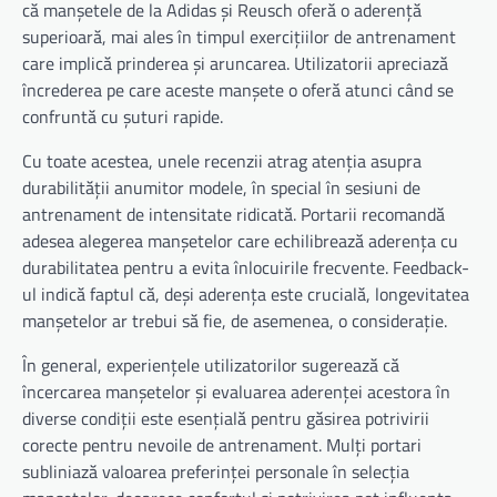
că manșetele de la Adidas și Reusch oferă o aderență
superioară, mai ales în timpul exercițiilor de antrenament
care implică prinderea și aruncarea. Utilizatorii apreciază
încrederea pe care aceste manșete o oferă atunci când se
confruntă cu șuturi rapide.
Cu toate acestea, unele recenzii atrag atenția asupra
durabilității anumitor modele, în special în sesiuni de
antrenament de intensitate ridicată. Portarii recomandă
adesea alegerea manșetelor care echilibrează aderența cu
durabilitatea pentru a evita înlocuirile frecvente. Feedback-
ul indică faptul că, deși aderența este crucială, longevitatea
manșetelor ar trebui să fie, de asemenea, o considerație.
În general, experiențele utilizatorilor sugerează că
încercarea manșetelor și evaluarea aderenței acestora în
diverse condiții este esențială pentru găsirea potrivirii
corecte pentru nevoile de antrenament. Mulți portari
subliniază valoarea preferinței personale în selecția