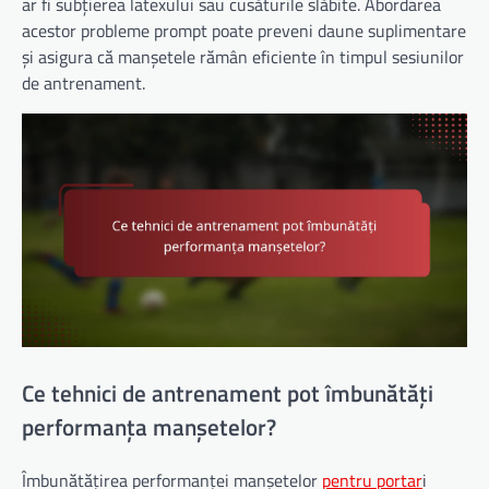
ar fi subțierea latexului sau cusăturile slăbite. Abordarea
acestor probleme prompt poate preveni daune suplimentare
și asigura că manșetele rămân eficiente în timpul sesiunilor
de antrenament.
Ce tehnici de antrenament pot îmbunătăți
performanța manșetelor?
Îmbunătățirea performanței manșetelor
pentru portar
i