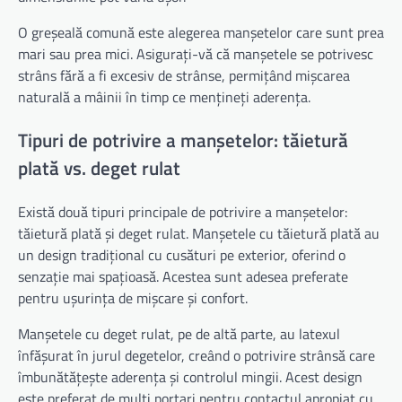
O greșeală comună este alegerea manșetelor care sunt prea
mari sau prea mici. Asigurați-vă că manșetele se potrivesc
strâns fără a fi excesiv de strânse, permițând mișcarea
naturală a mâinii în timp ce mențineți aderența.
Tipuri de potrivire a manșetelor: tăietură
plată vs. deget rulat
Există două tipuri principale de potrivire a manșetelor:
tăietură plată și deget rulat. Manșetele cu tăietură plată au
un design tradițional cu cusături pe exterior, oferind o
senzație mai spațioasă. Acestea sunt adesea preferate
pentru ușurința de mișcare și confort.
Manșetele cu deget rulat, pe de altă parte, au latexul
înfășurat în jurul degetelor, creând o potrivire strânsă care
îmbunătățește aderența și controlul mingii. Acest design
este preferat de mulți portari pentru contactul apropiat cu