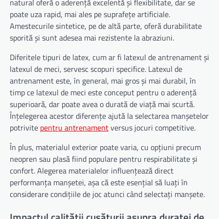
natural oferă o aderență excelentă și flexibilitate, dar se
poate uza rapid, mai ales pe suprafețe artificiale.
Amestecurile sintetice, pe de altă parte, oferă durabilitate
sporită și sunt adesea mai rezistente la abraziuni.
Diferitele tipuri de latex, cum ar fi latexul de antrenament și
latexul de meci, servesc scopuri specifice. Latexul de
antrenament este, în general, mai gros și mai durabil, în
timp ce latexul de meci este conceput pentru o aderență
superioară, dar poate avea o durată de viață mai scurtă.
Înțelegerea acestor diferențe ajută la selectarea manșetelor
potrivite
pentru antrenament
versus jocuri competitive.
În plus, materialul exterior poate varia, cu opțiuni precum
neopren sau plasă fiind populare pentru respirabilitate și
confort. Alegerea materialelor influențează direct
performanța manșetei, așa că este esențial să luați în
considerare condițiile de joc atunci când selectați manșete.
Impactul calității cusăturii asupra duratei de