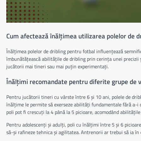
Cum afectează înălțimea utilizarea polelor de dr
Înălțimea polelor de dribling pentru fotbal influențează semnifi
îmbunătățească abilitățile de dribling prin cerința unei precizii 
jucătorii mai tineri sau mai puțin experimentați.
Înălțimi recomandate pentru diferite grupe de 
Pentru jucătorii tineri cu vârste între 6 și 10 ani, polele de drib
înălțime le permite să exerseze abilități fundamentale fără a-i 
poli pot fi crescuți la 4 până la 5 picioare, acomodând abilitățile
Pentru adolescenți și adulți, poli cu înălțimi între 5 și 6 picio
să-și rafineze tehnica și agilitatea. Antrenorii ar trebui să ia în