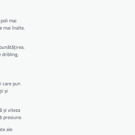
 poli mai
e mai înalte.
mbunătățirea.
 dribling.
ii care pun
ii și
ă și viteza
ub presiune.
ate ale