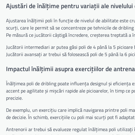
Ajustări de înălțime pentru variații ale nivelului 
Ajustarea înălțimii poli în funcție de nivelul de abilitate este 
scurți, care le permit să se concentreze pe tehnicile de driblin
Pe măsură ce jucătorii câștigă încredere, creșterea treptată a înă
Jucătorii intermediari ar putea găsi poli de 4 până la 5 picioa
Jucătorii avansați ar trebui să folosească poli de 5 până la 6 pi
Impactul înălțimii asupra exercițiilor de antre
Înălțimea poli de dribling poate influența designul și eficiența ex
accent pe agilitate și mișcări rapide ale picioarelor, în timp ce po
precizie.
De exemplu, un exercițiu care implică navigarea printre poli mai
de decizie. În schimb, exercițiile cu poli mai scurți pot fi adapt
Antrenorii ar trebui să evalueze regulat înălțimea poli utilizați î