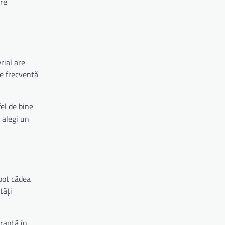
are
rial are
re frecventă
fel de bine
 alegi un
 pot cădea
tăți
uranță în