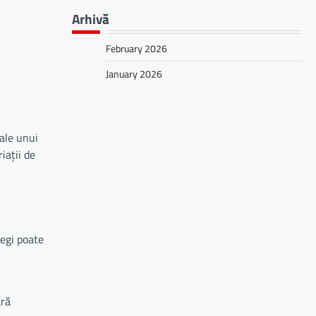
Arhivă
February 2026
January 2026
ale unui
iații de
legi poate
ără