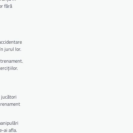
or fără
 accidentare
n jurul lor.
antrenament.
rcițiilor.
 jucători
antrenament
manipulări
-ai afla.