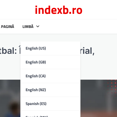
indexb.ro
 PAGINĂ
LIMBĂ
English (US)
tbal: Înălțime, Material,
English (GB)
English (CA)
English (NZ)
Spanish (ES)