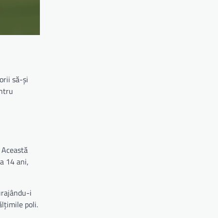
orii să-și
entru
. Această
a 14 ani,
curajându-i
lțimile poli.