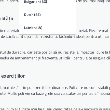
e. În contrast, jucătorii avansați pot beneficia de poli mai înalți c
Bulgarian (BG)
Dutch (BE)
lității
Latvian (LV)
in materiale precum plastic, fibră de sticlă sau metal. Fiecare mate
ă de sticlă sunt ușori, dar rezistenți, făcându-i ideali pentru utiliza
stul de durabile, dar este posibil să nu reziste la impacturi dure la 
 mediu de antrenament și frecvența utilizării pentru a te asigura că
 exercițiilor
, mai ales în timpul exercițiilor dinamice. Poli care nu sunt stabili
te. Multe poli vin cu baze grele sau cu stake-uri pentru a îmbună
tea, cum ar fi baze mai largi sau capacitatea de a-i ancorezi în sig