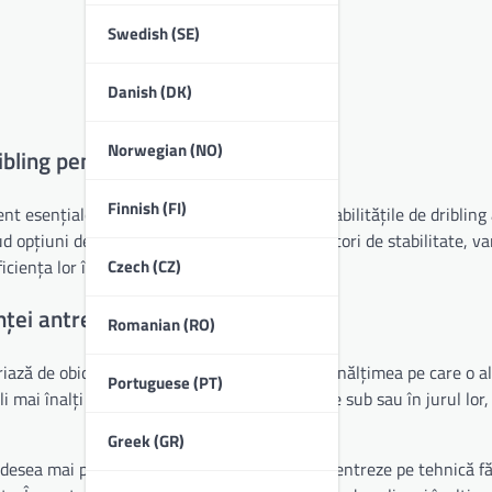
Swedish (SE)
Danish (DK)
Norwegian (NO)
ibling pentru fotbal?
Finnish (FI)
t esențiale concepute pentru a îmbunătăți abilitățile de dribling 
ud opțiuni de înălțime, tipuri de materiale, factori de stabilitate, var
Czech (CZ)
ficiența lor în sesiuni de antrenament.
enței antrenamentului
Romanian (RO)
iază de obicei între aproximativ 1 și 2 metri. Înălțimea pe care o a
Portuguese (PT)
mai înalți pot provoca jucătorii să navigheze sub sau în jurul lor,
Greek (GR)
 adesea mai potriviți, permițându-le să se concentreze pe tehnică f