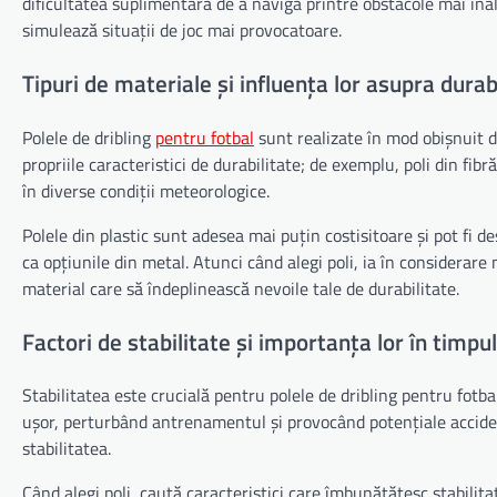
dificultatea suplimentară de a naviga printre obstacole mai înalt
simulează situații de joc mai provocatoare.
Tipuri de materiale și influența lor asupra durabi
Polele de dribling
pentru fotbal
sunt realizate în mod obișnuit d
propriile caracteristici de durabilitate; de exemplu, poli din fibr
în diverse condiții meteorologice.
Polele din plastic sunt adesea mai puțin costisitoare și pot fi de
ca opțiunile din metal. Atunci când alegi poli, ia în considerare
material care să îndeplinească nevoile tale de durabilitate.
Factori de stabilitate și importanța lor în timpul
Stabilitatea este crucială pentru polele de dribling pentru fotbal
ușor, perturbând antrenamentul și provocând potențiale acciden
stabilitatea.
Când alegi poli, caută caracteristici care îmbunătățesc stabilita