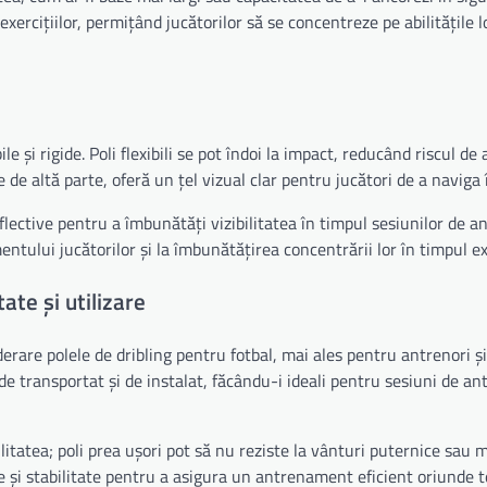
xercițiilor, permițând jucătorilor să se concentreze pe abilitățile l
ile și rigide. Poli flexibili se pot îndoi la impact, reducând riscul de
pe de altă parte, oferă un țel vizual clar pentru jucători de a naviga î
eflective pentru a îmbunătăți vizibilitatea în timpul sesiunilor de 
tului jucătorilor și la îmbunătățirea concentrării lor în timpul exe
ate și utilizare
rare polele de dribling pentru fotbal, mai ales pentru antrenori și
 de transportat și de instalat, făcându-i ideali pentru sesiuni de 
litatea; poli prea ușori pot să nu reziste la vânturi puternice sau 
 și stabilitate pentru a asigura un antrenament eficient oriunde te