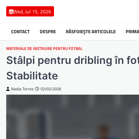
Skip
to
Wed, Jul 15, 2026
content
CONTACT
DESPRE
RĂSFOIEȘTE ARTICOLELE
PRIMA
MATERIALE DE INSTRUIRE PENTRU FOTBAL
Stâlpi pentru dribling în fo
Stabilitate
Nadia Torres
02/02/2026