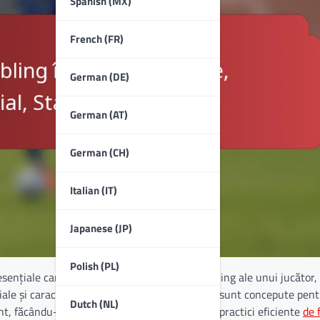
Spanish (MX)
French (FR)
German (DE)
German (AT)
German (CH)
Italian (IT)
Japanese (JP)
Polish (PL)
nțiale care îmbunătățesc abilitățile de dribling ale unui jucător, a
iale și caracteristici de stabilitate, aceste poli sunt concepute pen
Dutch (NL)
ent, făcându-le un component esențial al unei practici eficiente
de 