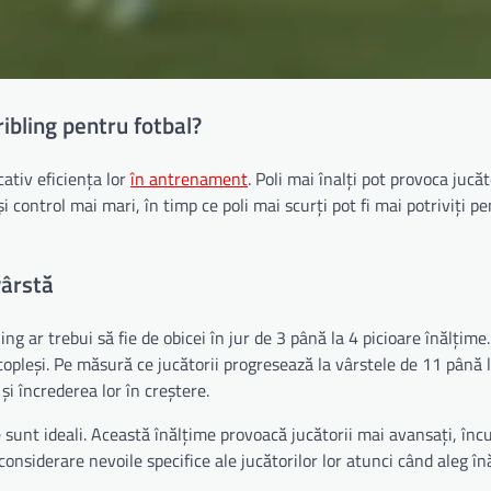
ibling pentru fotbal?
cativ eficiența lor
în antrenament
. Poli mai înalți pot provoca jucăt
și control mai mari, în timp ce poli mai scurți pot fi mai potriviți p
vârstă
ling ar trebui să fie de obicei în jur de 3 până la 4 picioare înălțime
copleși. Pe măsură ce jucătorii progresează la vârstele de 11 până l
 și încrederea lor în creștere.
are sunt ideali. Această înălțime provoacă jucătorii mai avansați, în
 considerare nevoile specifice ale jucătorilor lor atunci când aleg înă