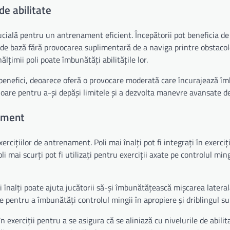
de abilitate
crucială pentru un antrenament eficient. Începătorii pot beneficia de
g de bază fără provocarea suplimentară de a naviga printre obstacol
lțimii poli poate îmbunătăți abilitățile lor.
re benefici, deoarece oferă o provocare moderată care încurajează î
cioare pentru a-și depăși limitele și a dezvolta manevre avansate de
nament
ercițiilor de antrenament. Poli mai înalți pot fi integrați în exerciț
li mai scurți pot fi utilizați pentru exerciții axate pe controlul ming
 înalți poate ajuta jucătorii să-și îmbunătățească mișcarea lateral
ate pentru a îmbunătăți controlul mingii în apropiere și driblingul s
n exerciții pentru a se asigura că se aliniază cu nivelurile de abilit