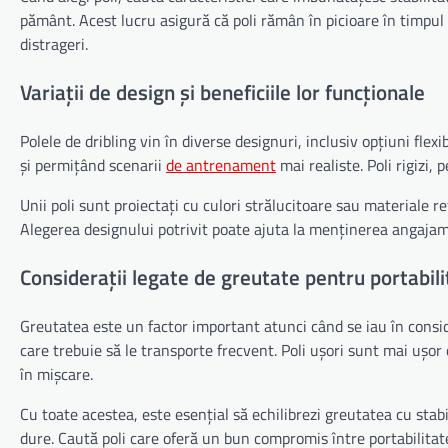
pământ. Acest lucru asigură că poli rămân în picioare în timpul e
distrageri.
Variații de design și beneficiile lor funcționale
Polele de dribling vin în diverse designuri, inclusiv opțiuni flexib
și permițând scenarii
de antrenament
mai realiste. Poli rigizi, 
Unii poli sunt proiectați cu culori strălucitoare sau materiale r
Alegerea designului potrivit poate ajuta la menținerea angajamen
Considerații legate de greutate pentru portabilit
Greutatea este un factor important atunci când se iau în conside
care trebuie să le transporte frecvent. Poli ușori sunt mai ușor
în mișcare.
Cu toate acestea, este esențial să echilibrezi greutatea cu stabi
dure. Caută poli care oferă un bun compromis între portabilitate